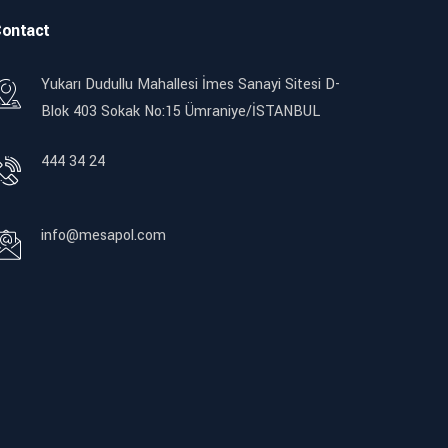
ontact
Yukarı Dudullu Mahallesi İmes Sanayi Sitesi D-
Blok 403 Sokak No:15 Ümraniye/İSTANBUL
444 34 24
info@mesapol.com