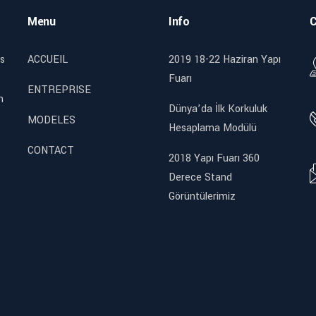
Menu
Info
C
s
ACCUEIL
2019 18-22 Haziran Yapı
Fuarı
ENTREPRISE
n
Dünya’da İlk Korkuluk
MODELES
Hesaplama Modülü
CONTACT
2018 Yapı Fuarı 360
Derece Stand
Görüntülerimiz