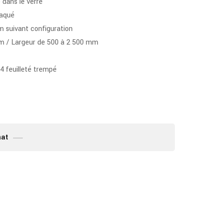
dans le verre
laqué
m suivant configuration
 / Largeur de 500 à 2 500 mm
4 feuilleté trempé
mat