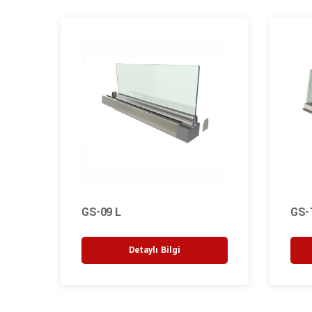
GS-09 L
GS-
Detaylı Bilgi